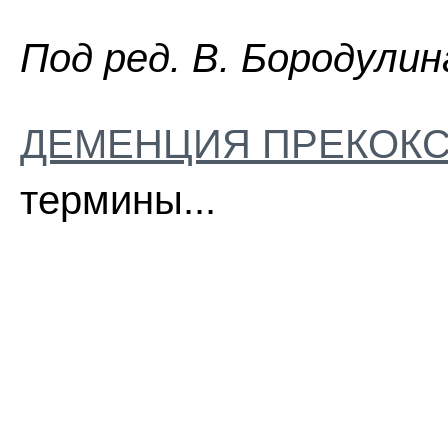
Пoд peд. B. Бopoдyлин
ДЕМЕНЦИЯ ПРЕКОК
термины...