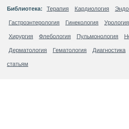
Библиотека:
Терапия
Кардиология
Эндо
Гастроэнтерология
Гинекология
Урология
Хирургия
Флебология
Пульмонология
Н
Дерматология
Гематология
Диагностика
статьям
Материалы, размещенные на данной странице
публичной офертой. Посетители сайта не дол
рекомендаций. ООО «ТН-Клиника» не несёт о
возникшие в результате использования инфо