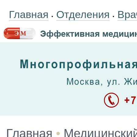
Главная
Отделения
Вра
•
•
Главная
•
Медицинский