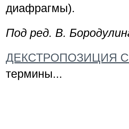
диафрагмы).
Пoд peд. B. Бopoдyлин
ДЕКСТРОПОЗИЦИЯ 
термины...