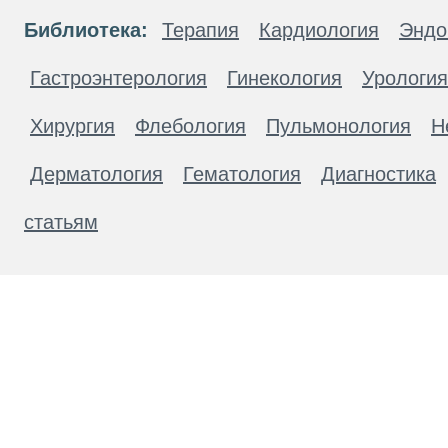
Библиотека:
Терапия
Кардиология
Эндо
Гастроэнтерология
Гинекология
Урология
Хирургия
Флебология
Пульмонология
Н
Дерматология
Гематология
Диагностика
статьям
Материалы, размещенные на данной странице
публичной офертой. Посетители сайта не дол
рекомендаций. ООО «ТН-Клиника» не несёт о
возникшие в результате использования инфо