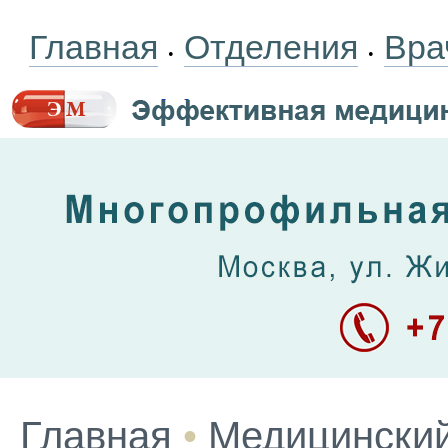
Главная
Отделения
Вра
•
•
Главная
•
Медицинский