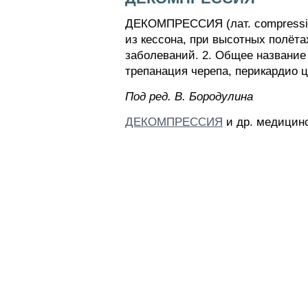
ДЕКОМПРЕССИЯ (лат. compressio 
из кессона, при высотных полёт
заболеваний. 2. Общее название
трепанация черепа, перикардио ц
Пoд peд. B. Бopoдyлинa
ДЕКОМПРЕССИЯ
и др. медицинс