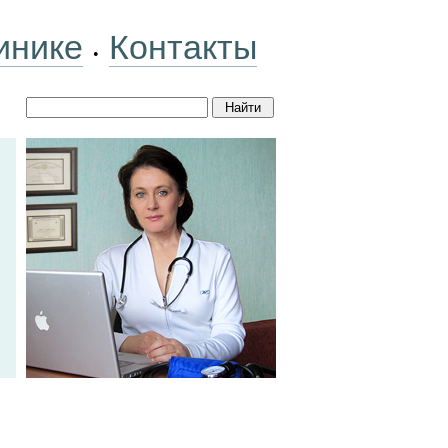
инике
Контакты
•