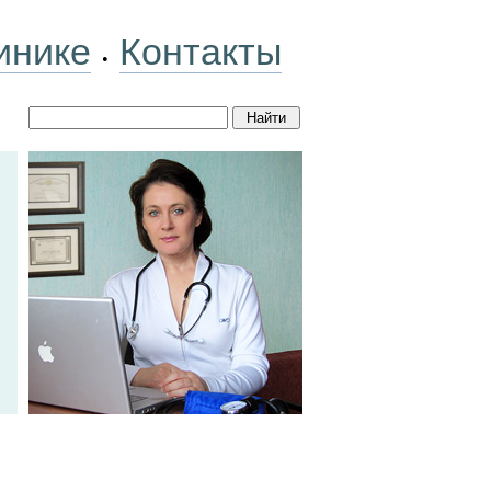
инике
Контакты
•