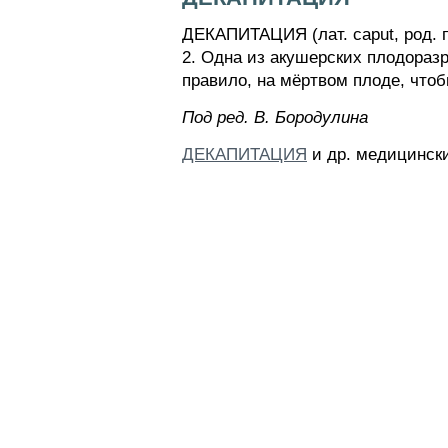
ДЕКАПИТАЦИЯ (лат. caput, род. п
2. Одна из акушерских плодораз
правило, на мёртвом плоде, чтоб
Пoд peд. B. Бopoдyлинa
ДЕКАПИТАЦИЯ
и др. медицински