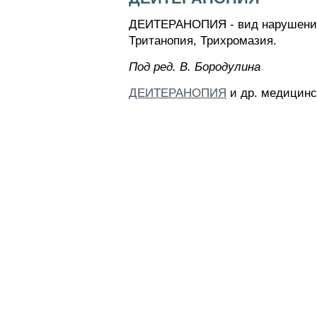
ДЕИТЕРАНОПИЯ - вид нарушения ц
Тританопия, Трихромазия.
Пoд peд. B. Бopoдyлинa
ДЕИТЕРАНОПИЯ
и др. медицинс