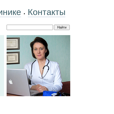
инике
Контакты
•