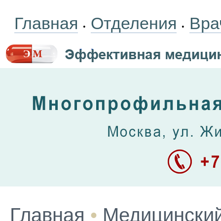
Главная
Отделения
Вра
•
•
Главная
•
Медицинский