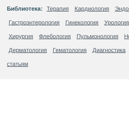
Библиотека:
Терапия
Кардиология
Эндо
Гастроэнтерология
Гинекология
Урология
Хирургия
Флебология
Пульмонология
Н
Дерматология
Гематология
Диагностика
статьям
Материалы, размещенные на данной странице
публичной офертой. Посетители сайта не дол
рекомендаций. ООО «ТН-Клиника» не несёт о
возникшие в результате использования инфо