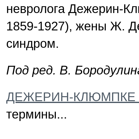
невролога Дежерин-Клю
1859-1927), жены Ж. Д
синдром.
Пoд peд. B. Бopoдyлин
ДЕЖЕРИН-КЛЮМПКЕ
термины...