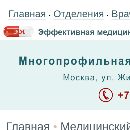
Главная
Отделения
Вра
•
•
Главная
•
Медицинский