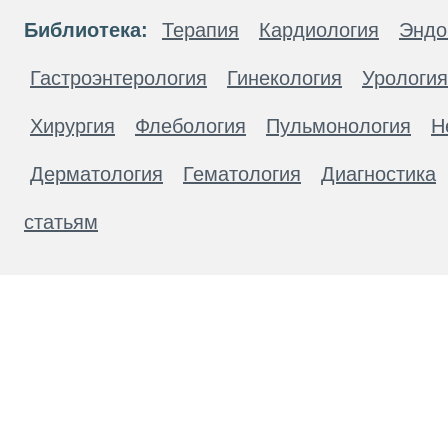
Библиотека:
Терапия
Кардиология
Эндо
Гастроэнтерология
Гинекология
Урология
Хирургия
Флебология
Пульмонология
Н
Дерматология
Гематология
Диагностика
статьям
Материалы, размещенные на данной странице
публичной офертой. Посетители сайта не дол
рекомендаций. ООО «ТН-Клиника» не несёт о
возникшие в результате использования инфо