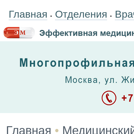
Главная
Отделения
Вра
•
•
Главная
•
Медицинский