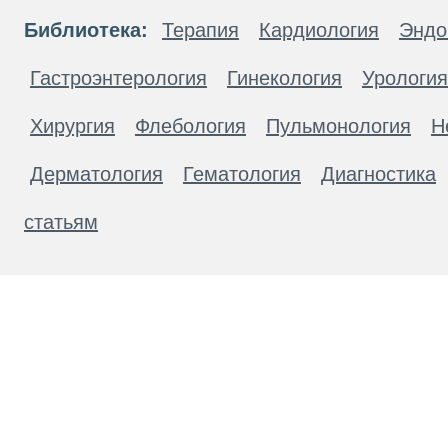
Библиотека:
Терапия
Кардиология
Эндо
Гастроэнтерология
Гинекология
Урология
Хирургия
Флебология
Пульмонология
Н
Дерматология
Гематология
Диагностика
статьям
Материалы, размещенные на данной странице
публичной офертой. Посетители сайта не дол
рекомендаций. ООО «ТН-Клиника» не несёт о
возникшие в результате использования инфо