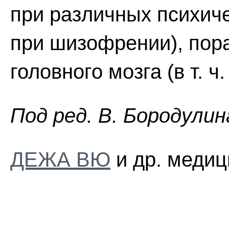
при различных психичес
при шизофрении), пор
головного мозга (в т. ч
Пoд peд. B. Бopoдyлин
ДЕЖА ВЮ
и др. медиц