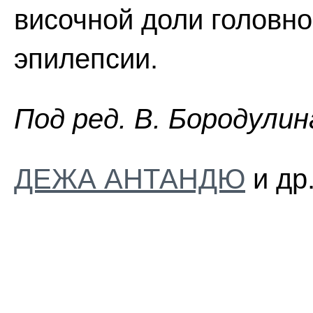
височной доли головног
эпилепсии.
Пoд peд. B. Бopoдyлин
ДЕЖА АНТАНДЮ
и др