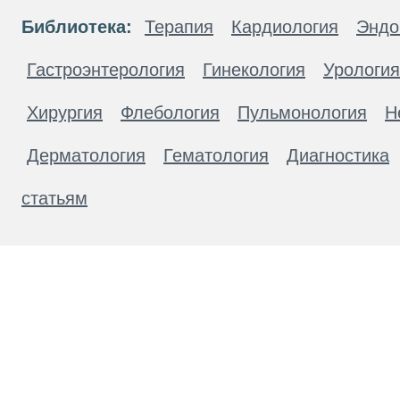
Библиотека:
Терапия
Кардиология
Эндо
Гастроэнтерология
Гинекология
Урология
Хирургия
Флебология
Пульмонология
Н
Дерматология
Гематология
Диагностика
статьям
Материалы, размещенные на данной странице
публичной офертой. Посетители сайта не дол
рекомендаций. ООО «ТН-Клиника» не несёт о
возникшие в результате использования инфо