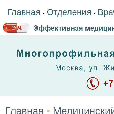
Главная
Отделения
Вра
•
•
Главная
•
Медицинский