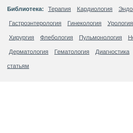
Библиотека:
Терапия
Кардиология
Эндо
Гастроэнтерология
Гинекология
Урология
Хирургия
Флебология
Пульмонология
Н
Дерматология
Гематология
Диагностика
статьям
Материалы, размещенные на данной странице
публичной офертой. Посетители сайта не дол
рекомендаций. ООО «ТН-Клиника» не несёт о
возникшие в результате использования инфо