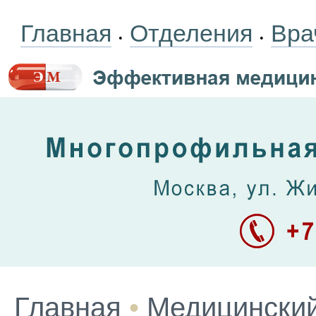
Главная
Отделения
Вра
•
•
Главная
•
Медицинский