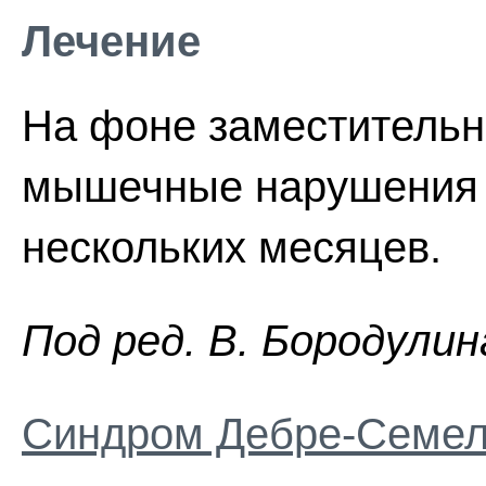
Лечение
На фоне заместительн
мышечные нарушения р
нескольких месяцев.
Пoд peд. B. Бopoдyлин
Синдром Дебре-Семе