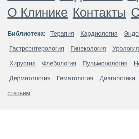
О Клинике
Контакты
С
Библиотека:
Терапия
Кардиология
Эндо
Гастроэнтерология
Гинекология
Урология
Хирургия
Флебология
Пульмонология
Н
Дерматология
Гематология
Диагностика
статьям
Материалы, размещенные на данной странице
публичной офертой. Посетители сайта не дол