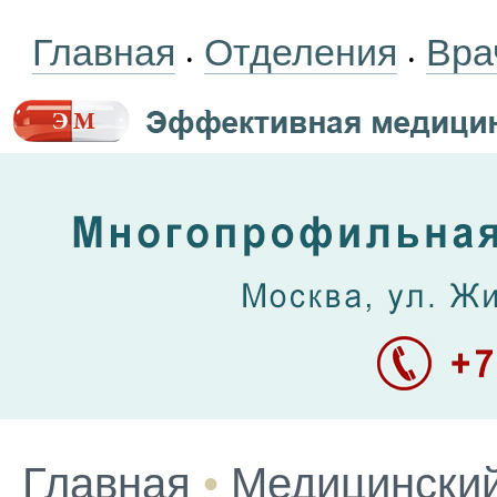
Главная
Отделения
Вра
•
•
Главная
•
Медицинский