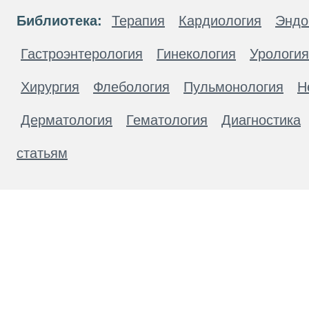
Библиотека:
Терапия
Кардиология
Эндо
Гастроэнтерология
Гинекология
Урология
Хирургия
Флебология
Пульмонология
Н
Дерматология
Гематология
Диагностика
статьям
Материалы, размещенные на данной странице
публичной офертой. Посетители сайта не дол
рекомендаций. ООО «ТН-Клиника» не несёт о
возникшие в результате использования инфо