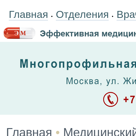
Главная
Отделения
Вра
•
•
Главная
•
Медицинский