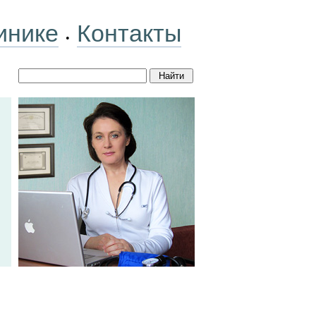
инике
Контакты
•