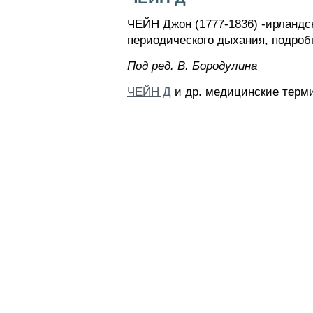
ЧЕЙН Джон (1777-1836) -ирландск
периодического дыхания, подробн
Пoд peд. B. Бopoдyлинa
ЧЕЙН Д
и др. медицинские терми