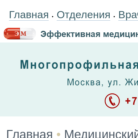
Главная
Отделения
Вра
•
•
Главная
•
Медицинский