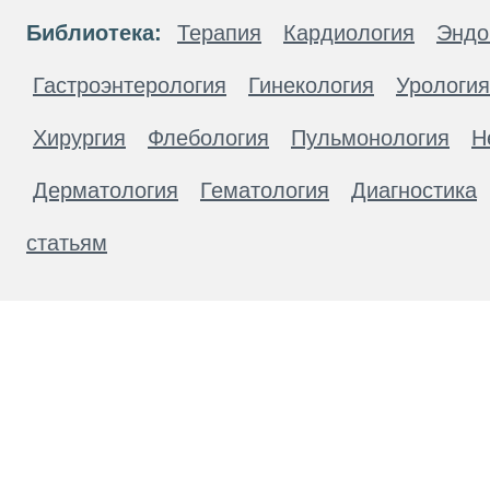
Библиотека:
Терапия
Кардиология
Эндо
Гастроэнтерология
Гинекология
Урология
Хирургия
Флебология
Пульмонология
Н
Дерматология
Гематология
Диагностика
статьям
Материалы, размещенные на данной странице
публичной офертой. Посетители сайта не дол
рекомендаций. ООО «ТН-Клиника» не несёт о
возникшие в результате использования инфо