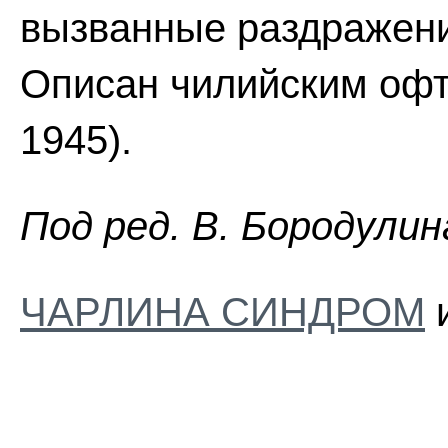
вызванные раздражени
Описан чилийским офта
1945).
Пoд peд. B. Бopoдyлин
ЧАРЛИНА СИНДРОМ
и