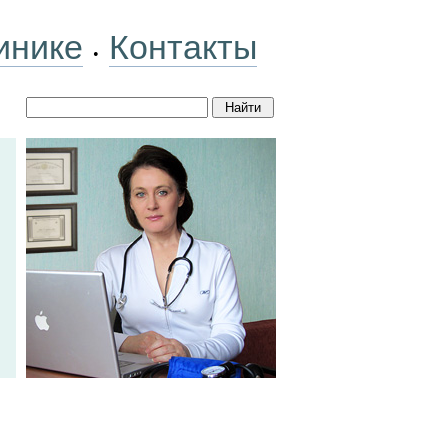
инике
Контакты
•