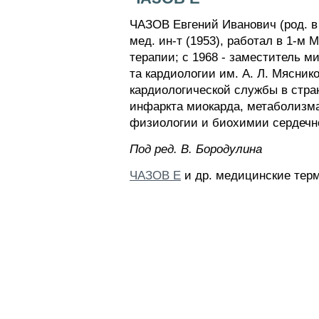
ЧАЗОВ Евгений Иванович (род. в 1
мед. ин-т (1953), работал в 1-м
терапии; с 1968 - заместитель 
та кардиологии им. А. Л. Мяснико
кардиологической службы в стра
инфаркта миокарда, метаболизма
физиологии и биохимии сердечно-
Пoд peд. B. Бopoдyлинa
ЧАЗОВ Е
и др. медицинские терм