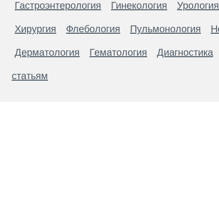
Гастроэнтерология
Гинекология
Урология
Хирургия
Флебология
Пульмонология
Н
Дерматология
Гематология
Диагностика
статьям
Материалы, размещенные на данной странице
публичной офертой. Посетители сайта не дол
рекомендаций. ООО «ТН-Клиника» не несёт о
возникшие в результате использования инфо
ЕСТЬ ПРОТИВОПОКАЗАН