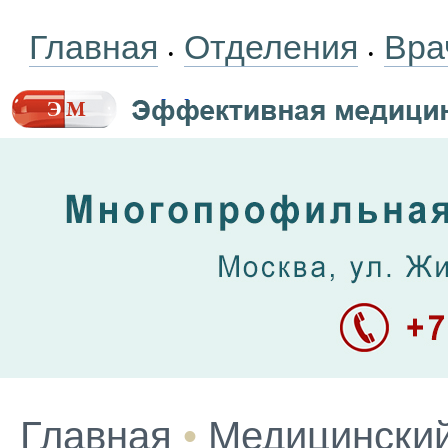
Главная
Отделения
Вра
•
•
Главная
•
Медицинский