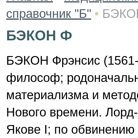
справочник "Б"
•
БЭКО
БЭКОН Ф
БЭКОН Фрэнсис (1561-1
философ; родоначальн
материализма и метод
Нового времени. Лорд-
Якове I; по обвинению