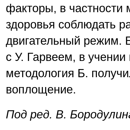
факторы, в частности 
здоровья соблюдать р
двигательный режим. 
с У. Гарвеем, в учени
методология Б. получ
воплощение.
Пoд peд. B. Бopoдyлин