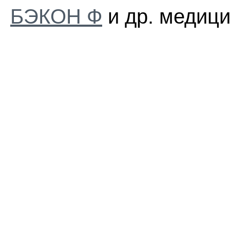
БЭКОН Ф
и др. медици