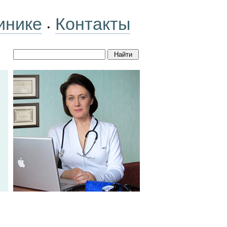
инике
Контакты
•