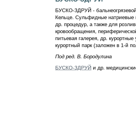
БУСКО-ЗДРУЙ - бальнеогрязевой к
Кельце. Сульфидные натриевые в
др. процедур, а также для розли
кровообращения, периферической
питьевая галерея, др. курортные 
курортный парк (заложен в 1-й пол
Пoд peд. B. Бopoдyлинa
БУСКО-ЗДРУЙ
и др. медицински