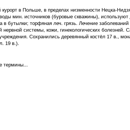
урорт в Польше, в пределах низменности Нецка-Нидзяньс
оды мин. источников (буровые скважины), используют д
ва в бутылки; торфяная леч. грязь. Лечение заболеваний
 нервной системы, кожи, гинекологических болезней. С
учреждения. Сохранились деревянный костёл 17 в., монас
. 19 в.).
е термины...