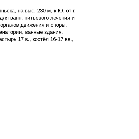
ка, на выс. 230 м, к Ю. от г.
ля ванн, питьевого лечения и
 органов движения и опоры,
анатории, ванные здания,
тырь 17 в., костёл 16-17 вв.,