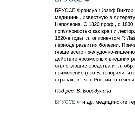
БРУССЕ Франсуа Жозеф Виктор (17
медицины, известную в литератур
Наполеона. С 1820 проф., с 1830
популярностью как врач и лектор
1820-е годы гл. оппонентом Р. Л
периоде развития болезни. Прич
(чаще всего - желудочно-кишечног
действие чрезмерных внешних раз
отвлекающие средства и гл. обр
применение (про Б. говорили, чт
странах, в т.ч. в России; в тече
Пoд peд. B. Бopoдyлинa
БРУССЕ Ф
и др. медицинские те