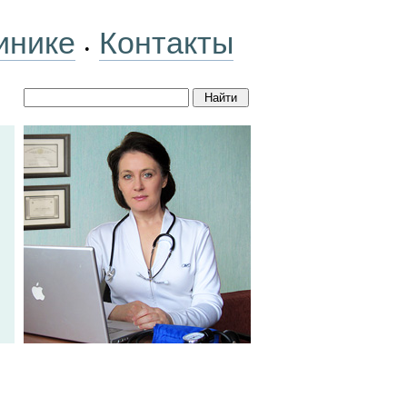
инике
Контакты
•