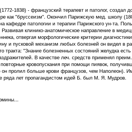
72-1838) - французский терапевт и патолог, создал до
е как "бруссеизм". Окончил Парижскую мед. школу (180
 на кафедре патологии и терапии Парижского ун-та. По
. Развивая клинико-анатомическое направление в медици
аэннека, отвергая морфологические критерии диагностик
ину и пусковой механизм любых болезней он видел в р
о тракта: "Знание болезненных состояний желудка есть 
дражителей. В качестве леч. средств применял преим. 
. повторные кровопускания при помощи пиявок, получи
о он пролил больше крови французов, чем Наполеон). И
ние ряда лет пропагандистом идей Б. был М. Я. Мудров.
рмины...