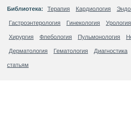
Библиотека:
Терапия
Кардиология
Эндо
Гастроэнтерология
Гинекология
Урология
Хирургия
Флебология
Пульмонология
Н
Дерматология
Гематология
Диагностика
статьям
Материалы, размещенные на данной странице
публичной офертой. Посетители сайта не дол
рекомендаций. ООО «ТН-Клиника» не несёт о
возникшие в результате использования инфо