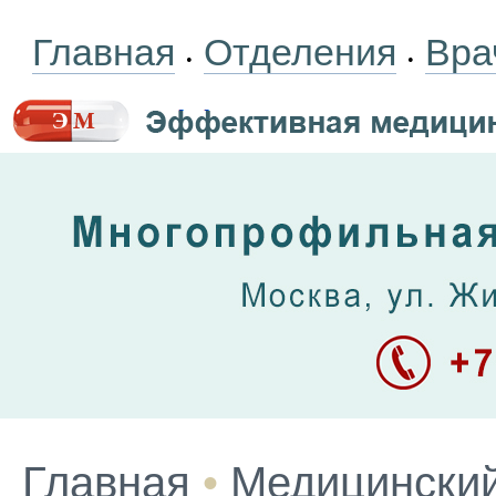
Главная
Отделения
Вра
•
•
Главная
•
Медицинский