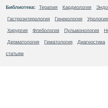
Библиотека:
Терапия
Кардиология
Эндо
Гастроэнтерология
Гинекология
Урология
Хирургия
Флебология
Пульмонология
Н
Дерматология
Гематология
Диагностика
статьям
Материалы, размещенные на данной странице
публичной офертой. Посетители сайта не дол
рекомендаций. ООО «ТН-Клиника» не несёт о
возникшие в результате использования инфо