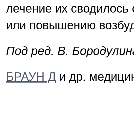
лечение их сводилось
или повышению возбу
Пoд peд. B. Бopoдyлин
БРАУН Д
и др. медицин