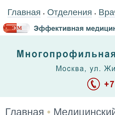
Главная
Отделения
Вра
•
•
Главная
•
Медицинский