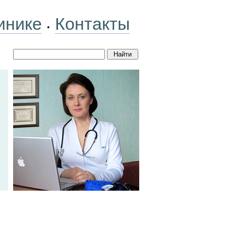
инике
Контакты
•