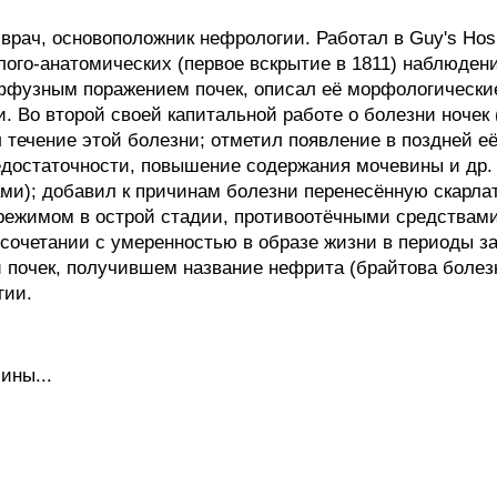
 врач, основоположник нефрологии. Работал в Guy's Hosp
лого-анатомических (первое вскрытие в 1811) наблюден
иффузным поражением почек, описал её морфологически
. Во второй своей капитальной работе о болезни ночек (
 течение этой болезни; отметил появление в поздней е
едостаточности, повышение содержания мочевины и др. 
ми); добавил к причинам болезни перенесённую скарлат
режимом в острой стадии, противоотёчными средствами
 сочетании с умеренностью в образе жизни в периоды 
и почек, получившем название нефрита (брайтова болез
гии.
ины...