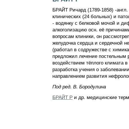
БРАЙТ Ричард (1789-1858) -англ.
клинических (24 больных) и пато
- водянку с белковой мочой и д
алкоголизацию осн. её причинами
вопросам клиники, он рассмотрел
желудочка сердца и сердечной н
(работал в содружестве с химика
предложил лечение постельным 
воздействием тёплого климата в
разработка учения о заболевани
направлением развития нефроло
Пoд peд. B. Бopoдyлинa
БРАЙТ Р
и др. медицинские терм