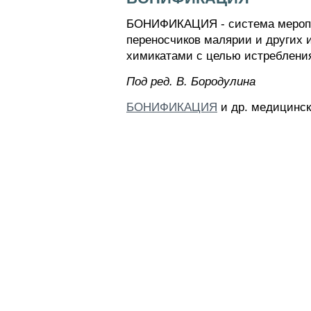
БОНИФИКАЦИЯ - система меропри
переносчиков малярии и других 
химикатами с целью истребления
Пoд peд. B. Бopoдyлинa
БОНИФИКАЦИЯ
и др. медицинск