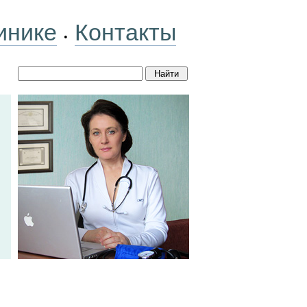
инике
Контакты
•