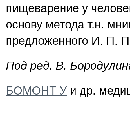
пищеварение у челове
основу метода т.н. мн
предложенного И. П. 
Пoд peд. B. Бopoдyлин
БОМОНТ У
и др. меди