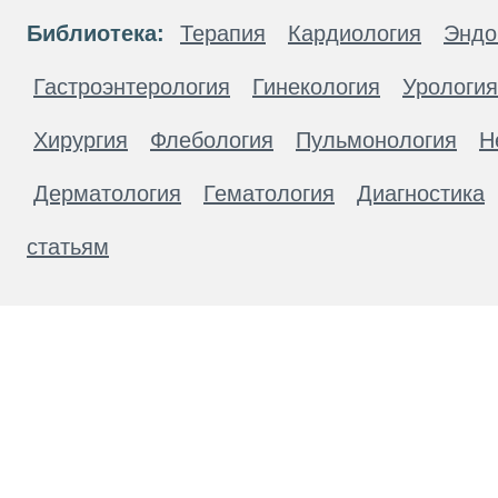
Библиотека:
Терапия
Кардиология
Эндо
Гастроэнтерология
Гинекология
Урология
Хирургия
Флебология
Пульмонология
Н
Дерматология
Гематология
Диагностика
статьям
Материалы, размещенные на данной странице
публичной офертой. Посетители сайта не дол
рекомендаций. ООО «ТН-Клиника» не несёт о
возникшие в результате использования инфо