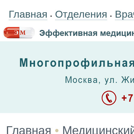
Главная
Отделения
Вра
•
•
Главная
•
Медицинский