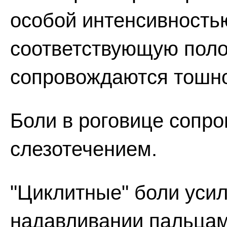
особой интенсивность
соответствующую поло
сопровождаются тошно
Боли в роговице сопр
слезотечением.
"Циклитные" боли уси
надавливании пальцами