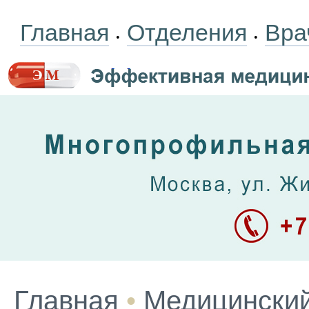
Главная
Отделения
Вра
•
•
Главная
•
Медицинский