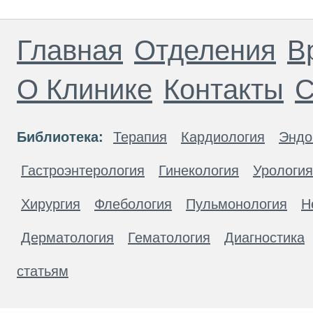
Главная
Отделения
В
О Клинике
Контакты
С
Библиотека:
Терапия
Кардиология
Эндо
Гастроэнтерология
Гинекология
Урология
Хирургия
Флебология
Пульмонология
Н
Дерматология
Гематология
Диагностика
статьям