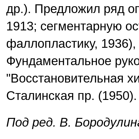
др.). Предложил ряд о
1913; сегментарную ос
фаллопластику, 1936), 
Фундаментальное руко
"Восстановительная хир
Сталинская пр. (1950).
Пoд peд. B. Бopoдyлин