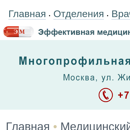
Главная
Отделения
Вра
•
•
Главная
•
Медицинский