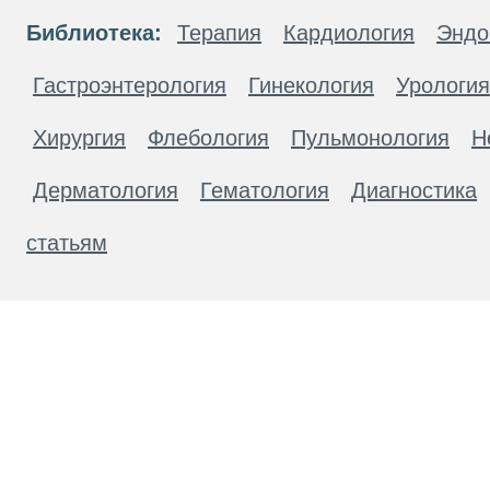
Библиотека:
Терапия
Кардиология
Эндо
Гастроэнтерология
Гинекология
Урология
Хирургия
Флебология
Пульмонология
Н
Дерматология
Гематология
Диагностика
статьям
Материалы, размещенные на данной странице
публичной офертой. Посетители сайта не дол
рекомендаций. ООО «ТН-Клиника» не несёт о
возникшие в результате использования инфо