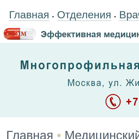
Главная
Отделения
Вра
•
•
Главная
•
Медицинский