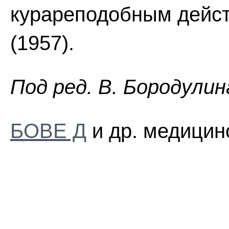
курареподобным дейст
(1957).
Пoд peд. B. Бopoдyлин
БОВЕ Д
и др. медицин