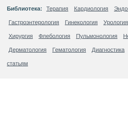
Библиотека:
Терапия
Кардиология
Эндо
Гастроэнтерология
Гинекология
Урология
Хирургия
Флебология
Пульмонология
Н
Дерматология
Гематология
Диагностика
статьям
Материалы, размещенные на данной странице
публичной офертой. Посетители сайта не дол
рекомендаций. ООО «ТН-Клиника» не несёт о
возникшие в результате использования инфо