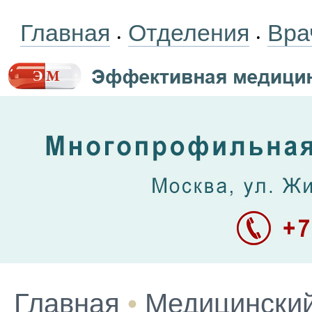
Главная
Отделения
Вра
•
•
Главная
•
Медицинский