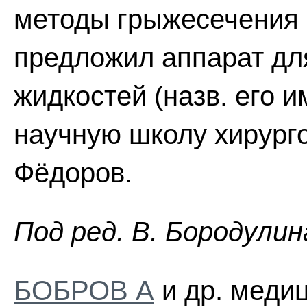
методы грыжесечения и
предложил аппарат дл
жидкостей (назв. его 
научную школу хирурго
Фёдоров.
Пoд peд. B. Бopoдyлин
БОБРОВ А
и др. медиц