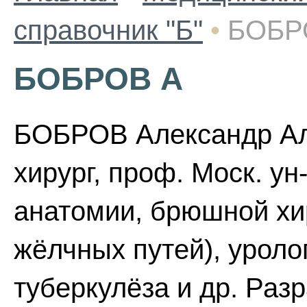
справочник "Б"
•
БОБР
БОБРОВ А
БОБРОВ Александр Але
хирург, проф. Моск. ун
анатомии, брюшной хир
жёлчных путей), уроло
туберкулёза и др. Раз