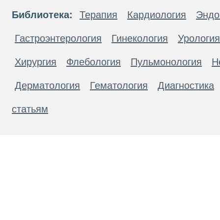
Библиотека:
Терапия
Кардиология
Эндо
Гастроэнтерология
Гинекология
Урология
Хирургия
Флебология
Пульмонология
Н
Дерматология
Гематология
Диагностика
статьям
Материалы, размещенные на данной странице
публичной офертой. Посетители сайта не дол
рекомендаций. ООО «ТН-Клиника» не несёт о
возникшие в результате использования инфо