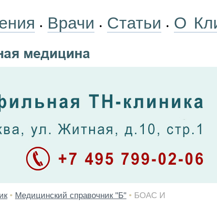
ения
Врачи
Статьи
О Кл
•
•
•
ик
•
Медицинский справочник "Б"
•
БОАС И