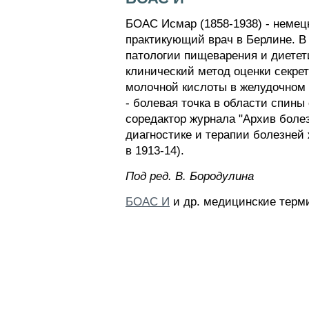
БОАС Исмар (1858-1938) - немецк
практикующий врач в Берлине. В
патологии пищеварения и диетети
клинический метод оценки секре
молочной кислоты в желудочном с
- болевая точка в области спины 
соредактор журнала "Архив болез
диагностике и терапии болезней 
в 1913-14).
Пoд peд. B. Бopoдyлинa
БОАС И
и др. медицинские терми