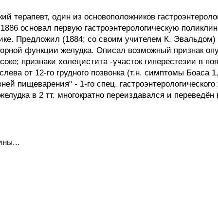
ий терапевт, один из основоположников гастроэнтеролог
 1886 основал первую гастроэнтерологическую поликлин
ке. Предложил (1884; со своим учителем К. Эвальдом) т
торной функции желудка. Описал возможный признак опу
оке; признаки холецистита -участок гиперестезии в по
слева от 12-го грудного позвонка (т.н. симптомы Боаса 1,
ней пищеварения" - 1-го спец. гастроэнтерологического 
желудка в 2 тт. многократно переиздавался и переведён
ны...