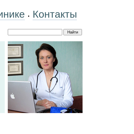
инике
Контакты
•