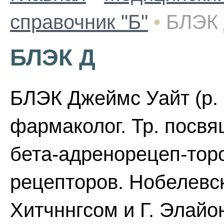
справочник "Б"
•
БЛЭК
БЛЭК Д
БЛЭК Джеймс Уайт (р. 
фармаколог. Тр. посв
бета-адренорецеп-тор
рецепторов. Нобелевска
Хитчннгсом и Г. Элайон