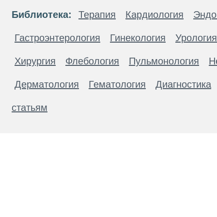
Библиотека:
Терапия
Кардиология
Эндо
Гастроэнтерология
Гинекология
Урология
Хирургия
Флебология
Пульмонология
Н
Дерматология
Гематология
Диагностика
статьям
Материалы, размещенные на данной странице
публичной офертой. Посетители сайта не дол
рекомендаций. ООО «ТН-Клиника» не несёт о
возникшие в результате использования инфо