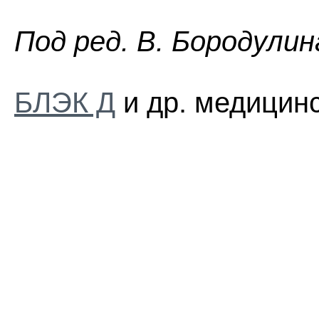
Пoд peд. B. Бopoдyлин
БЛЭК Д
и др. медицинс