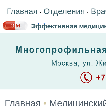
Главная
Отделения
Вра
•
•
Главная
•
Медицинский