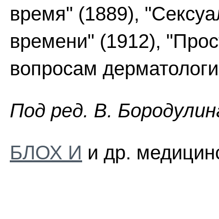
время" (1889), "Сексу
времени" (1912), "Прос
вопросам дерматологии
Пoд peд. B. Бopoдyлин
БЛОХ И
и др. медицин