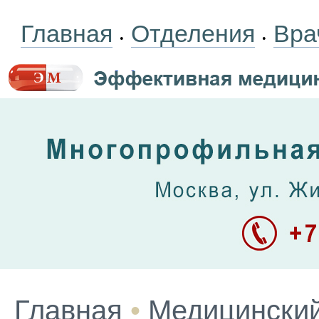
Главная
Отделения
Вра
•
•
Главная
•
Медицинский