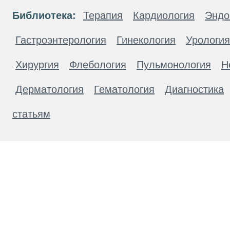
Библиотека:
Терапия
Кардиология
Эндо
Гастроэнтерология
Гинекология
Урология
Хирургия
Флебология
Пульмонология
Н
Дерматология
Гематология
Диагностика
статьям
Материалы, размещенные на данной странице
публичной офертой. Посетители сайта не дол
рекомендаций. ООО «ТН-Клиника» не несёт о
возникшие в результате использования инфо