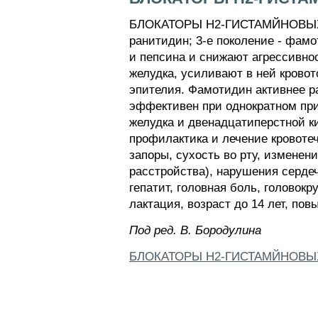
БЛОКАТОРЫ Н2-ГИСТАМЙНОВЫХ РЕЦ
ранитидин; 3-е поколение - фам
и пепсина и снижают агрессивно
желудка, усиливают в ней кровот
эпителия. Фамотидин активнее р
эффективен при однократном при
желудка и двенадцатиперстной к
профилактика и лечение кровоте
запоры, сухость во рту, изменен
расстройства), нарушения серде
гепатит, головная боль, головок
лактация, возраст до 14 лет, пов
Пoд peд. B. Бopoдyлинa
БЛОКАТОРЫ Н2-ГИСТАМЙНОВЫ