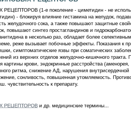
ЕПТОРОВ (1-е поколение - циметидин - не используе
отидин) - блокируя влияние гистамина на желудок, пода
сть желудочного сока, а также повышают защитные свой
ок, повышают синтез простагландинов и гидрокарбонато
анитидина в несколько раз, обладает более селективн
еме, реже вызывает побочные эффекты. Показания к п
ишки, симптоматические язвы при соматических заболе
чений из верхних отделов желудочно-кишечного тракта.
ия картины крови, эндокринные расстройства (аменорея,
чного ритма, снижение АД, нарушения внутрисердечной
ружение, сонливость, повышенная утомляемость. Против
ыш. чувствительность к препарату.
Х РЕЦЕПТОРОВ
и др. медицинские термины...