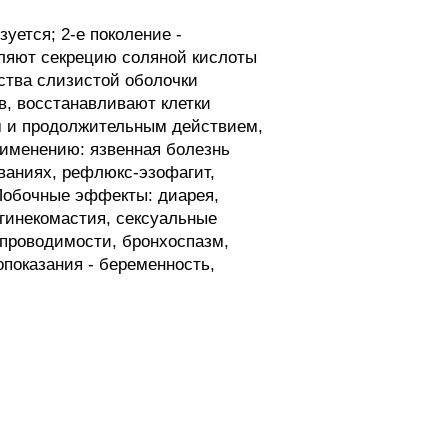
тся; 2-е поколение -
вляют секрецию соляной кислоты
ства слизистой оболочки
в, восстанавливают клетки
ым и продолжительным действием,
рименению: язвенная болезнь
ваниях, рефлюкс-эзофагит,
 Побочные эффекты: диарея,
 гинекомастия, сексуальные
 проводимости, бронхоспазм,
опоказания - беременность,