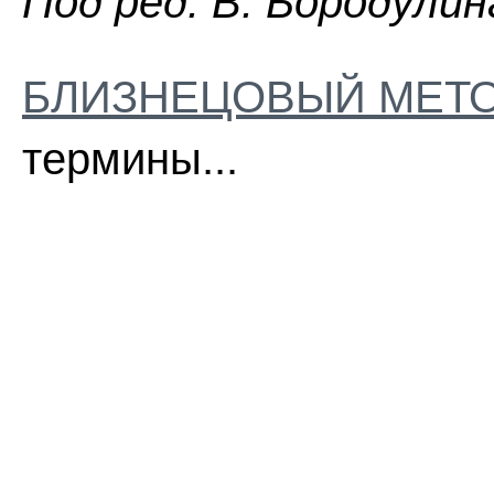
Пoд peд. B. Бopoдyлин
БЛИЗНЕЦОВЫЙ МЕТ
термины...