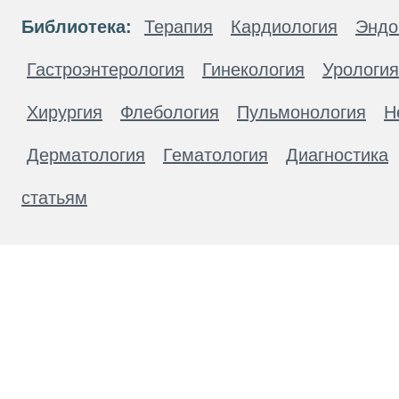
Библиотека:
Терапия
Кардиология
Эндо
Гастроэнтерология
Гинекология
Урология
Хирургия
Флебология
Пульмонология
Н
Дерматология
Гематология
Диагностика
статьям
Материалы, размещенные на данной странице
публичной офертой. Посетители сайта не дол
рекомендаций. ООО «ТН-Клиника» не несёт о
возникшие в результате использования инфо