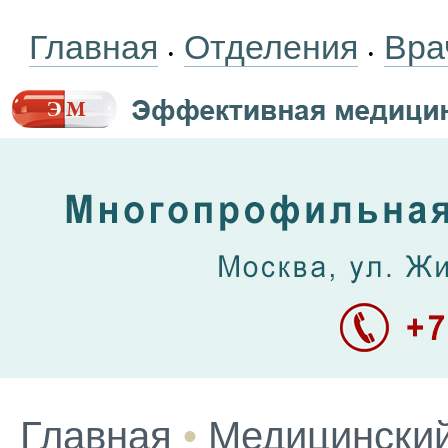
Главная
Отделения
Вра
•
•
Главная
•
Медицинский