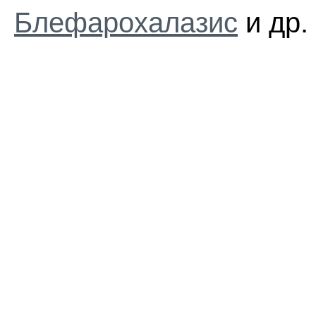
Блефарохалазис
и др.