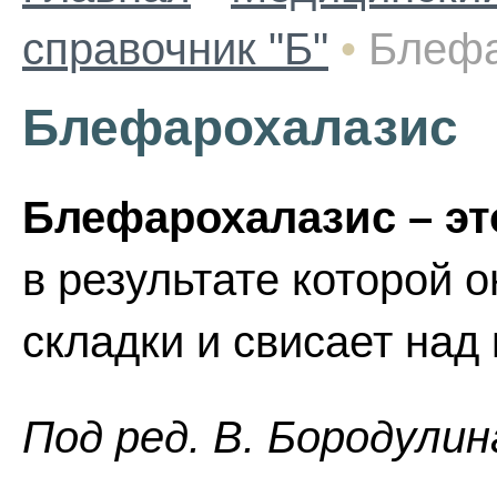
справочник "Б"
•
Блефа
Блефарохалазис
Блефарохалазис – эт
в результате которой 
складки и свисает над
Пoд peд. B. Бopoдyлин