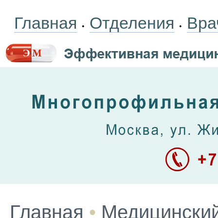
Главная
Отделения
Вра
•
•
Главная
•
Медицинский