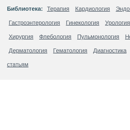
Библиотека:
Терапия
Кардиология
Эндо
Гастроэнтерология
Гинекология
Урология
Хирургия
Флебология
Пульмонология
Н
Дерматология
Гематология
Диагностика
статьям
Материалы, размещенные на данной странице
публичной офертой. Посетители сайта не дол
рекомендаций. ООО «ТН-Клиника» не несёт о
возникшие в результате использования инфо