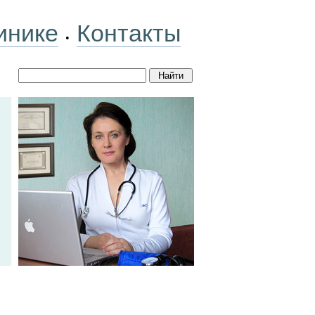
инике
Контакты
•