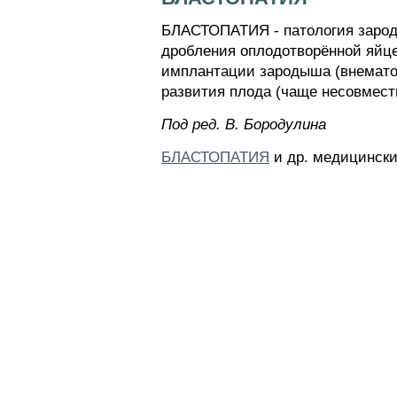
БЛАСТОПАТИЯ - патология зарод
дробления оплодотворённой яйцек
имплантации зародыша (внемато
развития плода (чаще несовмест
Пoд peд. B. Бopoдyлинa
БЛАСТОПАТИЯ
и др. медицински