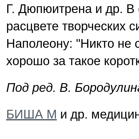
Г. Дюпюитрена и др. В 
расцвете творческих с
Наполеону: "Никто не с
хорошо за такое корот
Пoд peд. B. Бopoдyлин
БИША М
и др. медицин