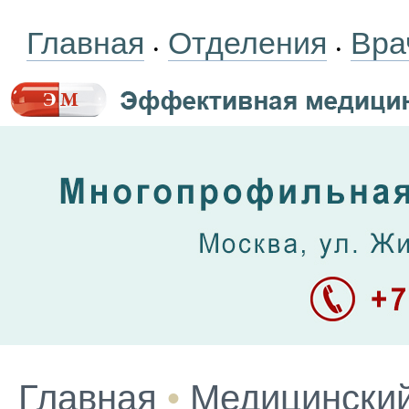
Главная
Отделения
Вра
•
•
Главная
•
Медицинский