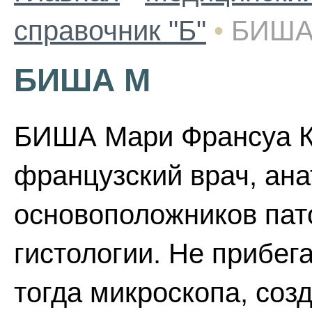
справочник "Б"
•
БИША
БИША М
БИША Мари Франсуа Кс
французский врач, ана
основоположников пат
гистологии. Не прибе
тогда микроскопа, со