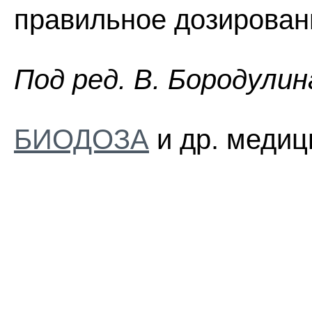
правильное дозирован
Пoд peд. B. Бopoдyлин
БИОДОЗА
и др. медиц