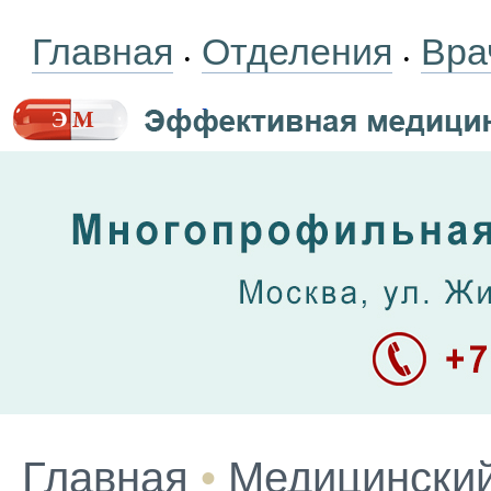
Главная
Отделения
Вра
•
•
Главная
•
Медицинский