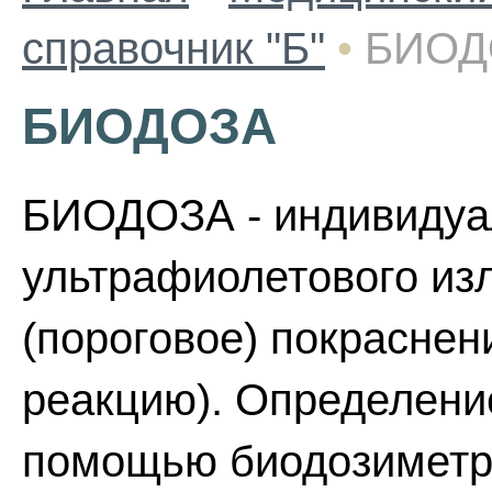
справочник "Б"
•
БИОД
БИОДОЗА
БИОДОЗА - индивидуал
ультрафиолетового из
(пороговое) покраснен
реакцию). Определени
помощью биодозиметра