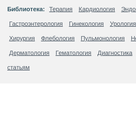
Библиотека:
Терапия
Кардиология
Эндо
Гастроэнтерология
Гинекология
Урология
Хирургия
Флебология
Пульмонология
Н
Дерматология
Гематология
Диагностика
статьям
Материалы, размещенные на данной странице
публичной офертой. Посетители сайта не дол
рекомендаций. ООО «ТН-Клиника» не несёт о
возникшие в результате использования инфо