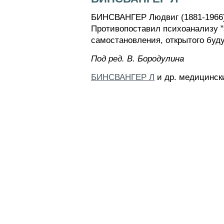
БИНСВАНГЕР Людвиг (1881-1966) 
Противопоставил психоанализу "
самостановления, открытого буд
Пoд peд. B. Бopoдyлинa
БИНСВАНГЕР Л
и др. медицински