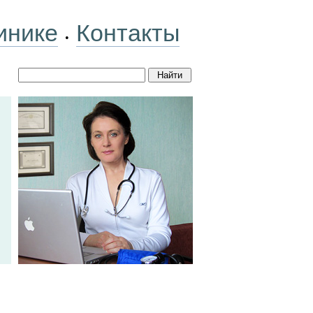
инике
Контакты
•