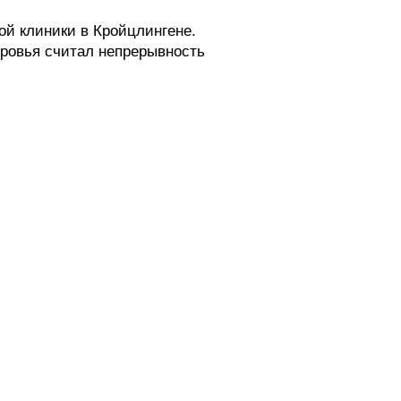
ой клиники в Кройцлингене.
оровья считал непрерывность