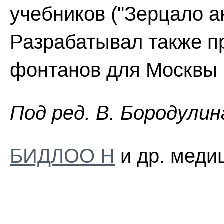
учебников ("Зерцало ан
Разрабатывал также п
фонтанов для Москвы 
Пoд peд. B. Бopoдyлин
БИДЛОО Н
и др. меди