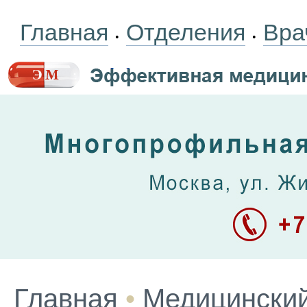
Главная
Отделения
Вра
•
•
Главная
•
Медицинский