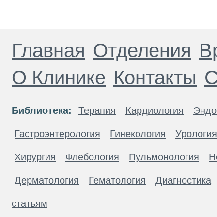
Главная
Отделения
В
О Клинике
Контакты
С
Библиотека:
Терапия
Кардиология
Эндо
Гастроэнтерология
Гинекология
Урология
Хирургия
Флебология
Пульмонология
Н
Дерматология
Гематология
Диагностика
статьям