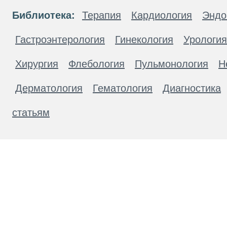
Библиотека:
Терапия
Кардиология
Эндо
Гастроэнтерология
Гинекология
Урология
Хирургия
Флебология
Пульмонология
Н
Дерматология
Гематология
Диагностика
статьям
Материалы, размещенные на данной странице
публичной офертой. Посетители сайта не дол
рекомендаций. ООО «ТН-Клиника» не несёт о
возникшие в результате использования инфо