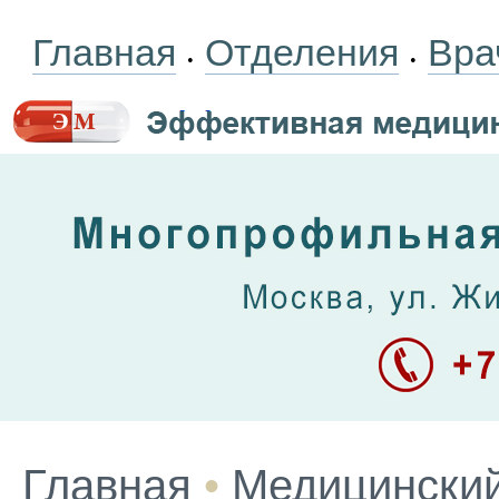
Главная
Отделения
Вра
•
•
Главная
•
Медицинский