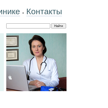
инике
Контакты
•