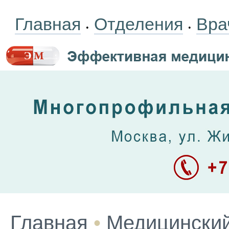
Главная
Отделения
Вра
•
•
Главная
•
Медицинский