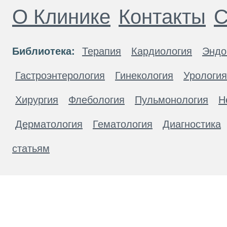
О Клинике
Контакты
С
Библиотека:
Терапия
Кардиология
Эндо
Гастроэнтерология
Гинекология
Урология
Хирургия
Флебология
Пульмонология
Н
Дерматология
Гематология
Диагностика
статьям
Материалы, размещенные на данной странице
публичной офертой. Посетители сайта не дол