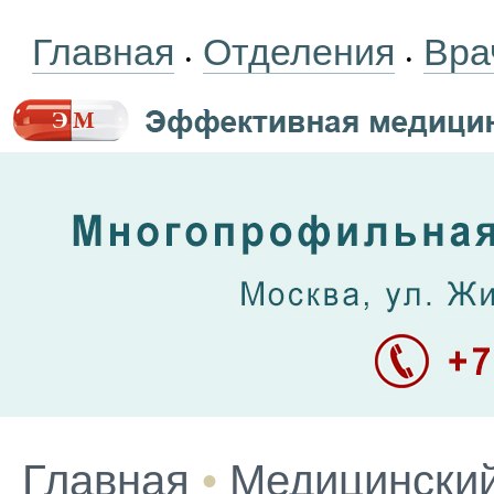
Главная
Отделения
Вра
•
•
Главная
•
Медицинский