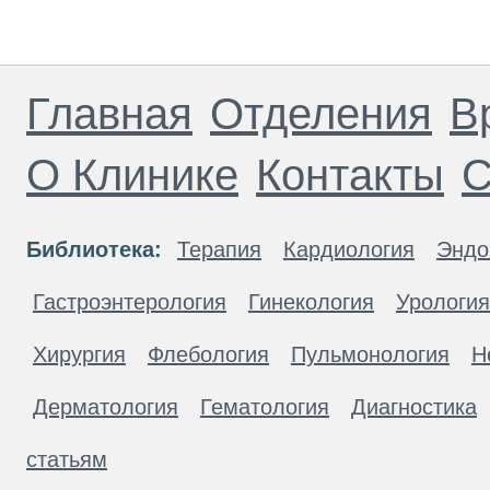
Главная
Отделения
В
О Клинике
Контакты
С
Библиотека:
Терапия
Кардиология
Эндо
Гастроэнтерология
Гинекология
Урология
Хирургия
Флебология
Пульмонология
Н
Дерматология
Гематология
Диагностика
статьям