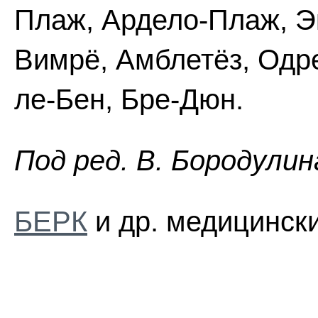
Плаж, Ардело-Плаж, Э
Вимрё, Амблетёз, Одре
ле-Бен, Бре-Дюн.
Пoд peд. B. Бopoдyлин
БЕРК
и др. медицински