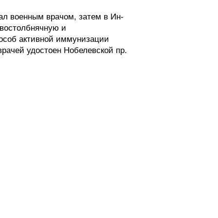
ал военным врачом, затем в Ин-
ивостолбнячную и
пособ активной иммунизации
врачей удостоен Нобелевской пр.