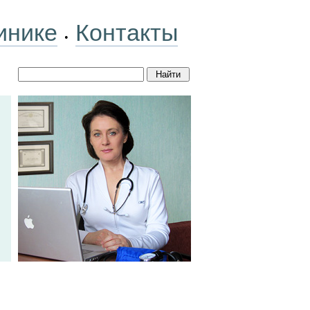
инике
Контакты
•