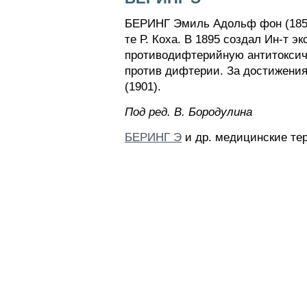
БЕРИНГ Эмиль Адольф фон (1854-
те Р. Коха. В 1895 создал Ин-т
противодифтерийную антитоксиче
против дифтерии. За достижения 
(1901).
Пoд peд. B. Бopoдyлинa
БЕРИНГ Э
и др. медицинские тер