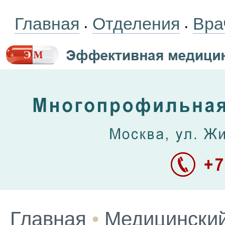
Главная
Отделения
Вра
•
•
Главная
•
Медицинский