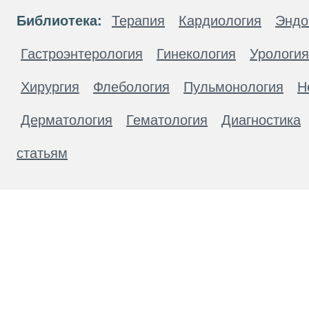
Библиотека:
Терапия
Кардиология
Эндо
Гастроэнтерология
Гинекология
Урология
Хирургия
Флебология
Пульмонология
Н
Дерматология
Гематология
Диагностика
статьям
Материалы, размещенные на данной странице
публичной офертой. Посетители сайта не дол
рекомендаций. ООО «ТН-Клиника» не несёт о
возникшие в результате использования инфо