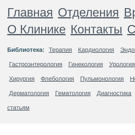
Главная
Отделения
В
О Клинике
Контакты
С
Библиотека:
Терапия
Кардиология
Эндо
Гастроэнтерология
Гинекология
Урология
Хирургия
Флебология
Пульмонология
Н
Дерматология
Гематология
Диагностика
статьям