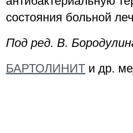
антибактериальную те
состояния больной ле
Пoд peд. B. Бopoдyлин
БАРТОЛИНИТ
и др. ме