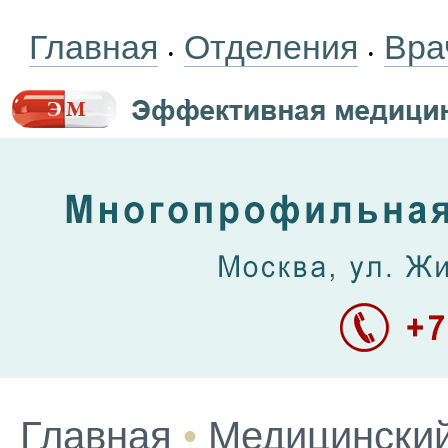
Главная
Отделения
Вра
•
•
Главная
•
Медицинский