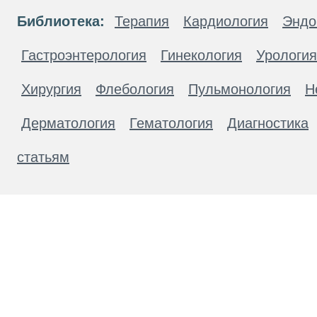
Библиотека:
Терапия
Кардиология
Эндо
Гастроэнтерология
Гинекология
Урология
Хирургия
Флебология
Пульмонология
Н
Дерматология
Гематология
Диагностика
статьям
Материалы, размещенные на данной странице
публичной офертой. Посетители сайта не дол
рекомендаций. ООО «ТН-Клиника» не несёт о
возникшие в результате использования инфо