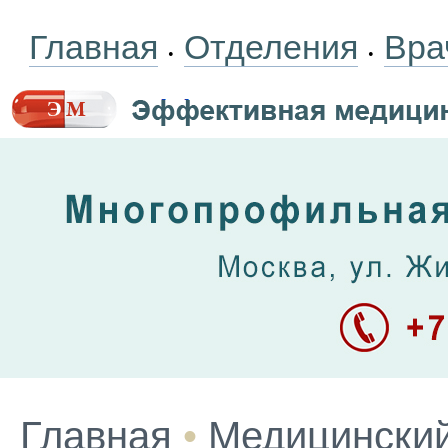
Главная
Отделения
Вра
•
•
Главная
•
Медицинский