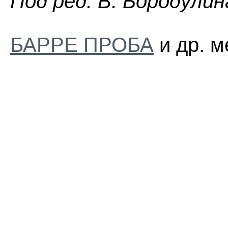
Пoд peд. B. Бopoдyлин
БАРРЕ ПРОБА
и др. м