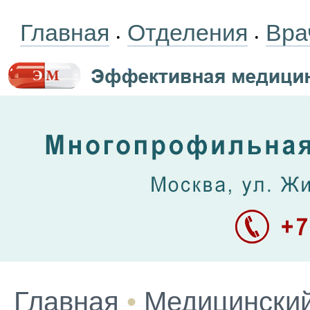
Главная
Отделения
Вра
•
•
Главная
•
Медицинский