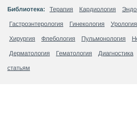
Библиотека:
Терапия
Кардиология
Эндо
Гастроэнтерология
Гинекология
Урология
Хирургия
Флебология
Пульмонология
Н
Дерматология
Гематология
Диагностика
статьям
Материалы, размещенные на данной странице
публичной офертой. Посетители сайта не дол
рекомендаций. ООО «ТН-Клиника» не несёт о
возникшие в результате использования инфо