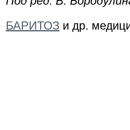
Пoд peд. B. Бopoдyлин
БАРИТОЗ
и др. медици