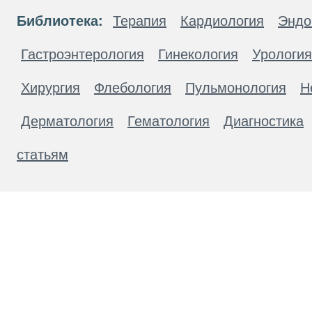
Библиотека:
Терапия
Кардиология
Эндо
Гастроэнтерология
Гинекология
Урология
Хирургия
Флебология
Пульмонология
Н
Дерматология
Гематология
Диагностика
статьям
Материалы, размещенные на данной странице
публичной офертой. Посетители сайта не дол
рекомендаций. ООО «ТН-Клиника» не несёт о
возникшие в результате использования инфо