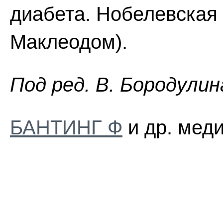
диабета. Нобелевская п
Маклеодом).
Пoд peд. B. Бopoдyлин
БАНТИНГ Ф
и др. меди