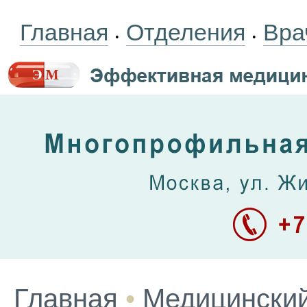
Главная
Отделения
Вра
•
•
Главная
•
Медицинский