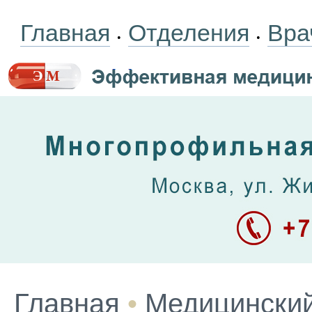
Главная
Отделения
Вра
•
•
Главная
•
Медицинский