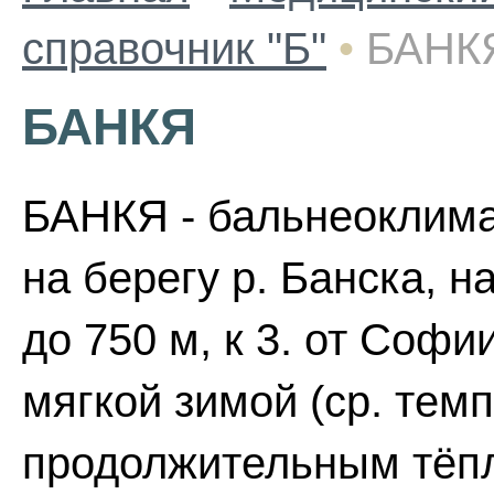
справочник "Б"
•
БАНК
БАНКЯ
БАНКЯ - бальнеоклимат
на берегу р. Банска, н
до 750 м, к 3. от Софи
мягкой зимой (ср. темп
продолжительным тёпл