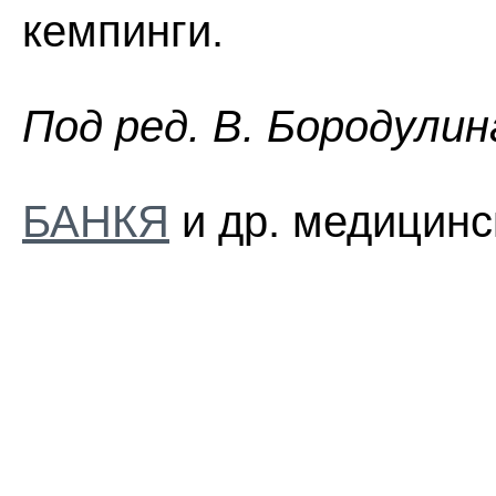
кемпинги.
Пoд peд. B. Бopoдyлин
БАНКЯ
и др. медицинс