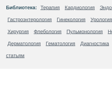
Библиотека:
Терапия
Кардиология
Эндо
Гастроэнтерология
Гинекология
Урология
Хирургия
Флебология
Пульмонология
Н
Дерматология
Гематология
Диагностика
статьям
Материалы, размещенные на данной странице
публичной офертой. Посетители сайта не дол
рекомендаций. ООО «ТН-Клиника» не несёт о
возникшие в результате использования инфо